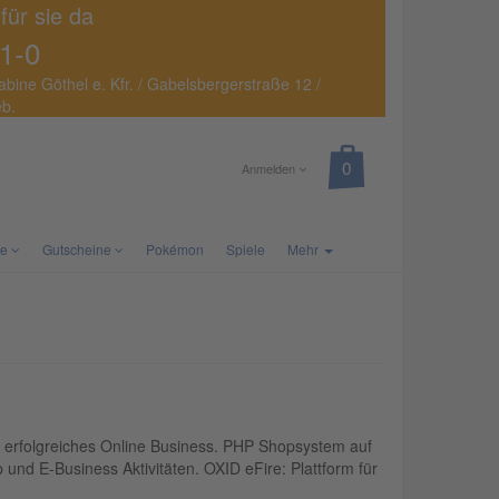
 für sie da
1-0
abine Göthel e. Kfr. / Gabelsbergerstraße 12 /
eb.
Anmelden
te
Gutscheine
Pokémon
Spiele
Mehr
erfolgreiches Online Business. PHP Shopsystem auf
nd E-Business Aktivitäten. OXID eFire: Plattform für