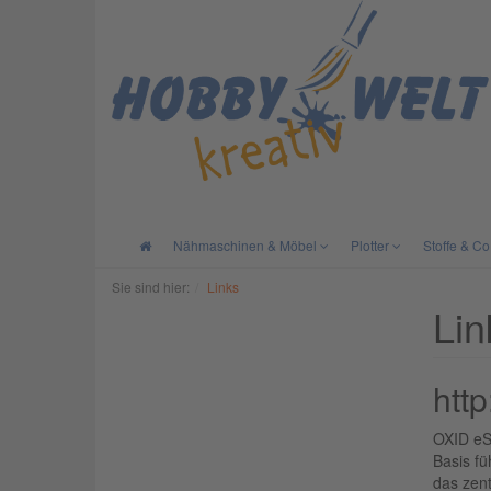
Nähmaschinen & Möbel
Plotter
Stoffe & Co
Sie sind hier:
Links
Lin
htt
OXID eS
Basis fü
das zen