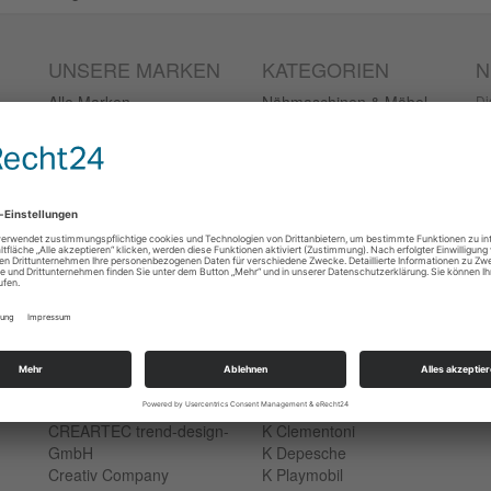
UNSERE MARKEN
KATEGORIEN
N
Alle Marken
Nähmaschinen & Möbel
Di
Ih
Albstoffe
Plotter
AMI Material International
Stoffe & Co.
Ne
AMIGO
Handarbeit
baby lock Consuendi
Basteln
GmbH
Malen
BERNINA International
FineArt & Photo
AG
Schreibgeräte
Brother Sewing Machines
Gutscheine
Europe
Pokémon
Canal Toys
Spiele
CARAN d`ACHE SA
Brand Box Schreibtisch
Cerruti
CERRUTI Schreibgeräte
Chameleon Art Products
Faber Castell
Limited
Hugo Boss Handyhüllen
CREARTEC trend-design-
K Clementoni
GmbH
K Depesche
Creativ Company
K Playmobil