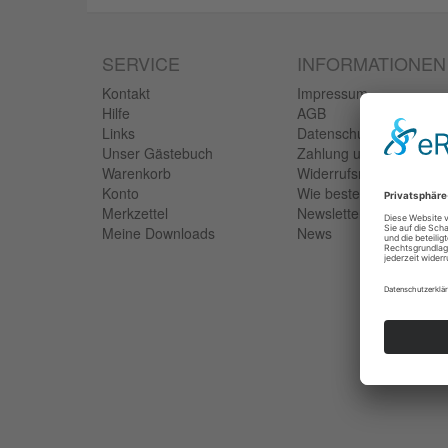
SERVICE
INFORMATIONEN
Kontakt
Impressum
Hilfe
AGB
Links
Datenschutzerklärung
Unser Gästebuch
Zahlung und Versand
Warenkorb
Widerrufsrecht
Konto
Wie bestellen?
Merkzettel
Newsletter
Meine Downloads
News