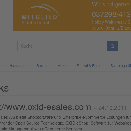
Wir sind gerne
037298/413
Hobby Welt kreativ S
09376 Oelsnitz/Erzg
.
Handarbeit
Basteln
Malen
FineArt & Photo
Schreibgerä
ks
p://www.oxid-esales.com
– 24.10.2011
ales AG bietet Shopsoftware und Enterprise eCommerce Lösungen für 
hrender Open Source Technologie. OXID eShop: Software für Webshop u
trale Management von eCommerce Services.