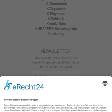
K Clementoni
K Depesche
K Playmobil
K Schleich
Kreativ-Sets
SHEAFFER Schreibgeräte
Spielzeug
NEWSLETTER
Die neuesten Produkte und die
besten Angebote per E-Mail, damit
Ihr nichts mehr verpasst.
Newsletter
Abonnieren
Facebook