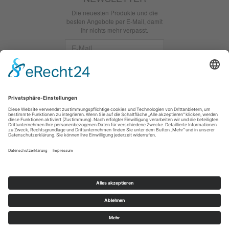
Die neuesten Produkte und die
besten Angebote per E-Mail, damit
Ihr nichts mehr verpasst.
Newsletter
Abonnieren
Facebook
*
inkl. MwSt., zzgl.
Versandkosten
Hobbywelt Kreativ - Ihr Onlineshop rund um das Bastel und
Nähen in Chemnitz