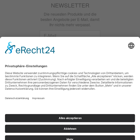
NEWSLETTER
Die neuesten Produkte und die
besten Angebote per E-Mail, damit
Ihr nichts mehr verpasst.
Newsletter
Abonnieren
Facebook
*
inkl. MwSt., zzgl.
Versandkosten
Hobbywelt Kreativ - Ihr Onlineshop rund um das Bastel und
Nähen in Chemnitz