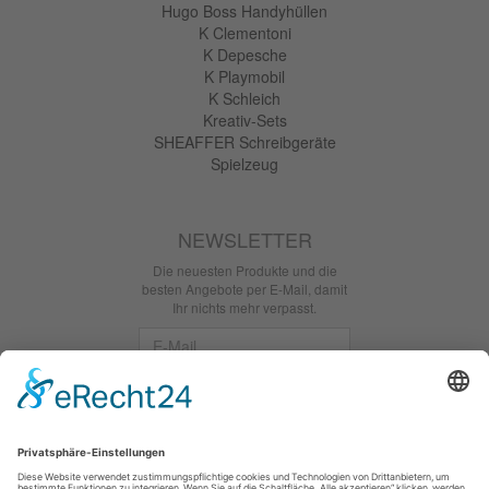
Hugo Boss Handyhüllen
K Clementoni
K Depesche
K Playmobil
K Schleich
Kreativ-Sets
SHEAFFER Schreibgeräte
Spielzeug
NEWSLETTER
Die neuesten Produkte und die
besten Angebote per E-Mail, damit
Ihr nichts mehr verpasst.
Newsletter
Abonnieren
Facebook