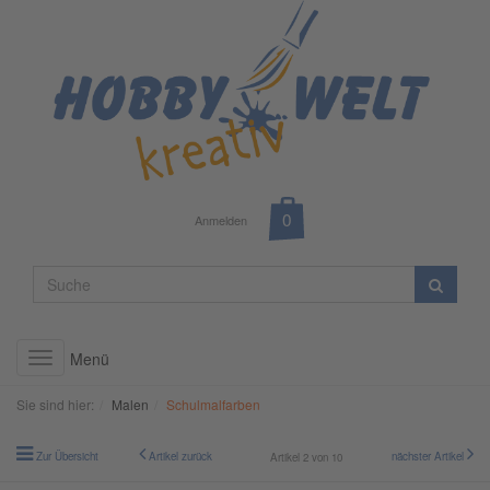
Anmelden
Menü
Toggle
navigation
Sie sind hier:
Malen
Schulmalfarben
Zur Übersicht
Artikel zurück
nächster Artikel
Artikel 2 von 10