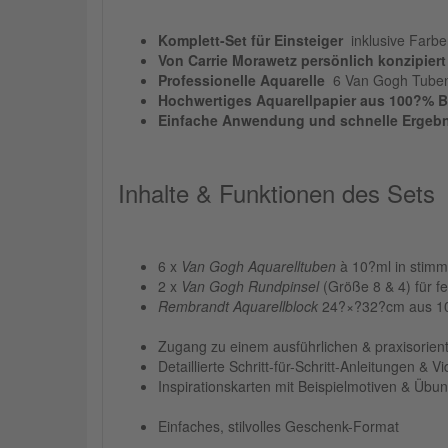
Komplett-Set für Einsteiger
 inklusive Farb
Von Carrie Morawetz persönlich konzipiert
Professionelle Aquarelle
 6 Van Gogh Tuben
Hochwertiges Aquarellpapier aus 100?% 
Einfache Anwendung und schnelle Ergeb
Inhalte & Funktionen des Sets
6 x
Van Gogh Aquarelltuben
à 10?ml in stimm
2 x
Van Gogh Rundpinsel
(Größe 8 & 4) für f
Rembrandt Aquarellblock
24?×?32?cm aus 10
Zugang zu einem ausführlichen & praxisorie
Detaillierte Schritt-für-Schritt-Anleitungen &
Inspirationskarten mit Beispielmotiven & Übu
Einfaches, stilvolles Geschenk-Format