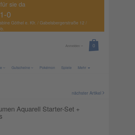
 für sie da
1-0
abine Göthel e. Kfr. / Gabelsbergerstraße 12 /
eb.
Anmelden
te
Gutscheine
Pokémon
Spiele
Mehr
nächster Artikel
umen Aquarell Starter-Set +
s