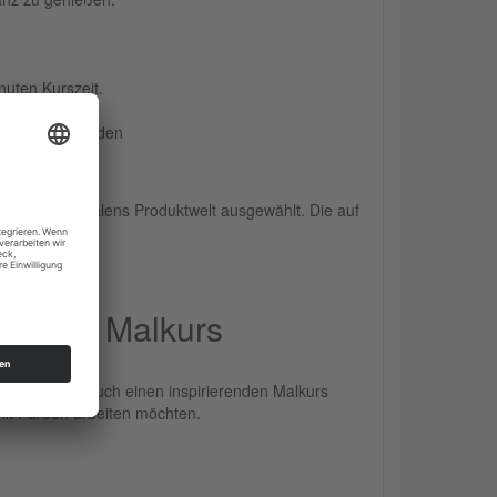
uten Kurszeit.
 kreativ zu werden
s der Royal Talens Produktwelt ausgewählt. Die auf
rlichem Malkurs
en, sondern auch einen inspirierenden Malkurs 
r mit Farben arbeiten möchten.