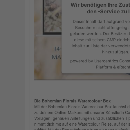
Wir benötigen Ihre Zu
den -Service zu 
Dieser Inhalt darf aufgrund vo
Besuchern nicht offengelegt
geladen werden. Der Besitzer 
diese mit seinem CMP einrich
Inhalt zur Liste der verwende
hinzuzufügen.
powered by
Usercentrics Con
Platform
&
eRech
Die Bohemian Florals Watercolour Box
Mit der Bohemian Florals Watercolour Box tauchst du
zu deinem Online-Malkurs mit unserer Künstlerin C
Vorlagen, genauen Anleitungen und zusätzlichen Tip
nimmt dich mit auf eine Watercolour Reise, auf der si
erklärt. Mit der Box möchten wir es dir ganz einfa