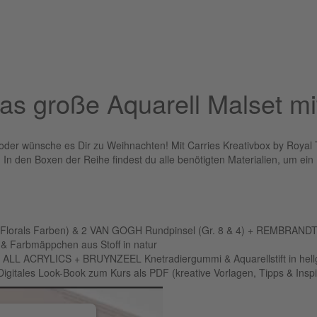
das große Aquarell Malset mi
oder wünsche es Dir zu Weihnachten! Mit Carries Kreativbox by Royal T
. In den Boxen der Reihe findest du alle benötigten Materialien, um e
Florals Farben) & 2 VAN GOGH Rundpinsel (Gr. 8 & 4) + REMBRANDT
- & Farbmäppchen aus Stoff in natur
ALL ACRYLICS + BRUYNZEEL Knetradiergummi & Aquarellstift in hell
 Digitales Look-Book zum Kurs als PDF (kreative Vorlagen, Tipps & Inspi