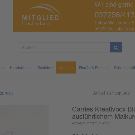
Wir sind gerne
037298/413
Hobby Welt kreativ S
09376 Oelsnitz/Erzg
.
Handarbeit
Basteln
Malen
FineArt & Photo
Schreibgerä
 zurück
Artikel 107 von 600
Carries Kreativbox Bl
ausführlichem Malkur
Artikelnummer: 316157