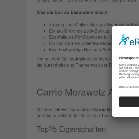
Was die Box so besonders macht
Zugang zum Online-Malkurs Watercolour Bohem
Ein ausführliches Look-Book zum Kurs als Do
Ebenfalls als Pdf-Download für dich vorbereit
Ein von Carrie kuratiertes Materialset mit ins
Eine hochwertige Box zum Aufbewahren deine
Um mit dem Online-Malkurs einfach in die Boho-Welt
die Kursinhalte und Themenwelt der Boho-Florals ab
Carrie Morawetz Aquarell
Mit dem liebevoll kuratierten
Carrie Morawetz Aquare
perfekt, um Schritt für Schritt die Technik des Aquar
Top?5 Eigenschaften