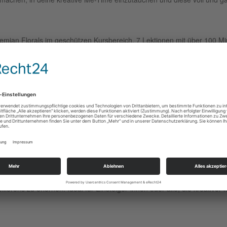
ian Florals im geschützen Kursbereich. 7 Lektionen mit über 100 Min
wnload mit Motivvorlagen, Farbangaben, Tipps & Tricks von Carrie
et: Weitere Inspirations- und Fotoreferenzen, um über den Kurs hinaus
gesamt 14 Teilen
r Werke & Materialien oder auch perfekt als Geschenkidee
 eintauchen zu können, hat Carrie hochwertige Künstlermaterialien au
gestimmten Produkte findest du in deiner Carrie's Kreativbox.
 Starter-Set Blumen inkl. ausfüh
ll Starter-Set Blumen
erhältst du nicht nur hochwertige Malmateriali
ellierens zu erlernen. Ideal für Einsteiger*innen oder alle, die kreative