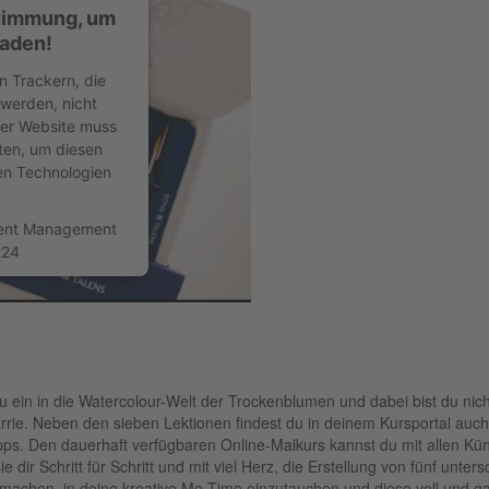
stimmung, um
laden!
n Trackern, die
 werden, nicht
der Website muss
ten, um diesen
ten Technologien
sent Management
t24
 ein in die Watercolour-Welt der Trockenblumen und dabei bist du nicht
arrie. Neben den sieben Lektionen findest du in deinem Kursportal au
ps. Den dauerhaft verfügbaren Online-Malkurs kannst du mit allen Kün
e dir Schritt für Schritt und mit viel Herz, die Erstellung von fünf unt
ch machen, in deine kreative Me-Time einzutauchen und diese voll und 