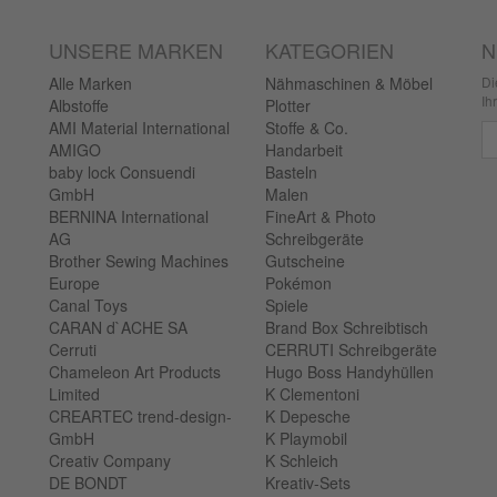
UNSERE MARKEN
KATEGORIEN
N
Alle Marken
Nähmaschinen & Möbel
Di
Ih
Albstoffe
Plotter
AMI Material International
Stoffe & Co.
Ne
AMIGO
Handarbeit
baby lock Consuendi
Basteln
GmbH
Malen
BERNINA International
FineArt & Photo
AG
Schreibgeräte
Brother Sewing Machines
Gutscheine
Europe
Pokémon
Canal Toys
Spiele
CARAN d`ACHE SA
Brand Box Schreibtisch
Cerruti
CERRUTI Schreibgeräte
Chameleon Art Products
Hugo Boss Handyhüllen
Limited
K Clementoni
CREARTEC trend-design-
K Depesche
GmbH
K Playmobil
Creativ Company
K Schleich
DE BONDT
Kreativ-Sets