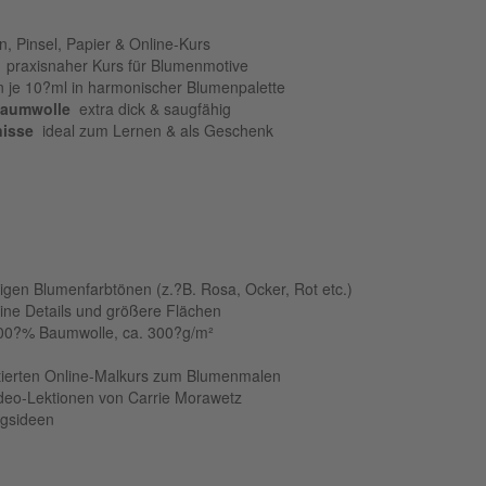
en, Pinsel, Papier & Online-Kurs
 praxisnaher Kurs für Blumenmotive
 je 10?ml in harmonischer Blumenpalette
Baumwolle
 extra dick & saugfähig
nisse
 ideal zum Lernen & als Geschenk
igen Blumenfarbtönen (z.?B. Rosa, Ocker, Rot etc.)
eine Details und größere Flächen
0?% Baumwolle, ca. 300?g/m²
ntierten Online-Malkurs zum Blumenmalen
 Video-Lektionen von Carrie Morawetz
ngsideen