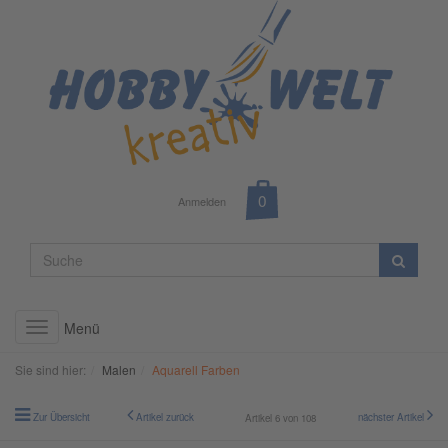
Anmelden
Menü
Toggle
navigation
Sie sind hier:
Malen
Aquarell Farben
Zur Übersicht
Artikel zurück
nächster Artikel
Artikel 6 von 108