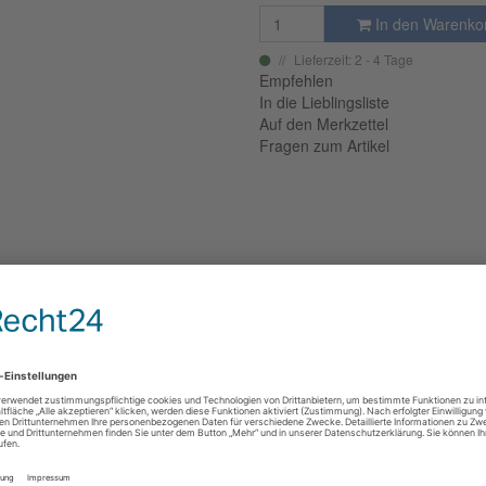
In den Warenko
Lieferzeit: 2 - 4 Tage
Empfehlen
In die Lieblingsliste
Auf den Merkzettel
Fragen zum Artikel
UNSERE MARKEN
KATEGORIEN
N
Alle Marken
Nähmaschinen & Möbel
Di
Ih
Albstoffe
Plotter
AMI Material International
Stoffe & Co.
Ne