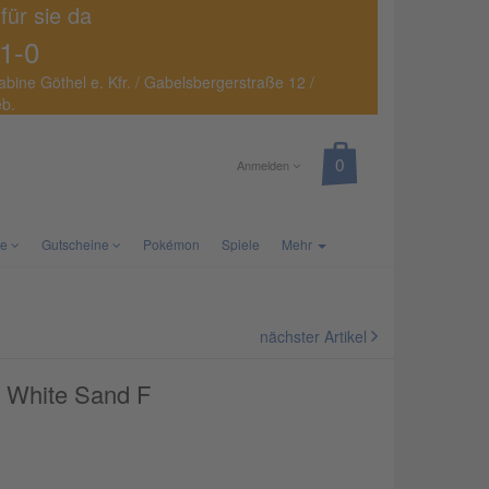
 für sie da
1-0
abine Göthel e. Kfr. / Gabelsbergerstraße 12 /
eb.
Anmelden
te
Gutscheine
Pokémon
Spiele
Mehr
nächster Artikel
t White Sand F