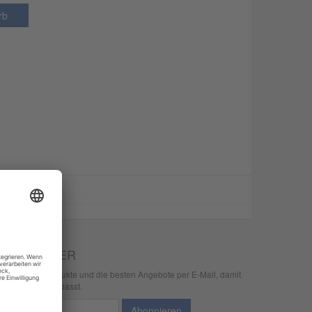
rb
EWSLETTER
e neuesten Produkte und die besten Angebote per E-Mail, damit
r nichts mehr verpasst.
wsletter
Abonnieren