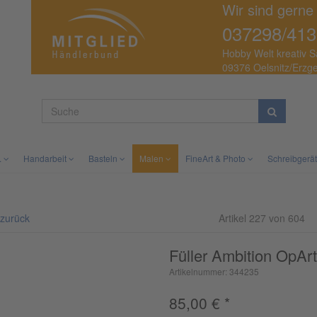
Wir sind gerne
037298/413
Hobby Welt kreativ S
09376 Oelsnitz/Erzg
.
Handarbeit
Basteln
Malen
FineArt & Photo
Schreibgerä
 zurück
Artikel 227 von 604
Füller Ambition OpAr
Artikelnummer: 344235
85,00
€
*