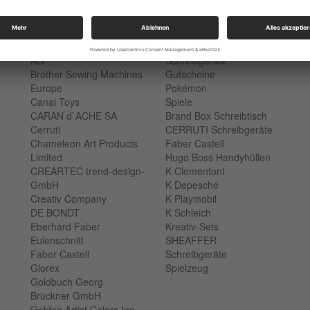
AMIGO
Handarbeit
baby lock Consuendi
Basteln
GmbH
Malen
BERNINA International
FineArt & Photo
AG
Schreibgeräte
Brother Sewing Machines
Gutscheine
Europe
Pokémon
Canal Toys
Spiele
CARAN d`ACHE SA
Brand Box Schreibtisch
Cerruti
CERRUTI Schreibgeräte
Chameleon Art Products
Faber Castell
Limited
Hugo Boss Handyhüllen
CREARTEC trend-design-
K Clementoni
GmbH
K Depesche
Creativ Company
K Playmobil
DE BONDT
K Schleich
Eberhard Faber
Kreativ-Sets
Eulenschnitt
SHEAFFER
Faber Castell
Schreibgeräte
Glorex
Spielzeug
Goldbuch Georg
Brückner GmbH
Golden Artist Colors Inc.