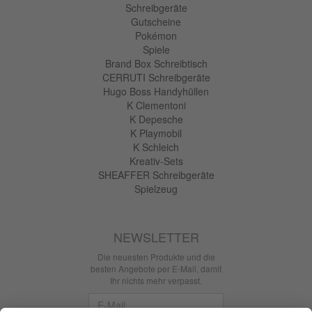
Schreibgeräte
Gutscheine
Pokémon
Spiele
Brand Box Schreibtisch
CERRUTI Schreibgeräte
Hugo Boss Handyhüllen
K Clementoni
K Depesche
K Playmobil
K Schleich
Kreativ-Sets
SHEAFFER Schreibgeräte
Spielzeug
NEWSLETTER
Die neuesten Produkte und die
besten Angebote per E-Mail, damit
Ihr nichts mehr verpasst.
Newsletter