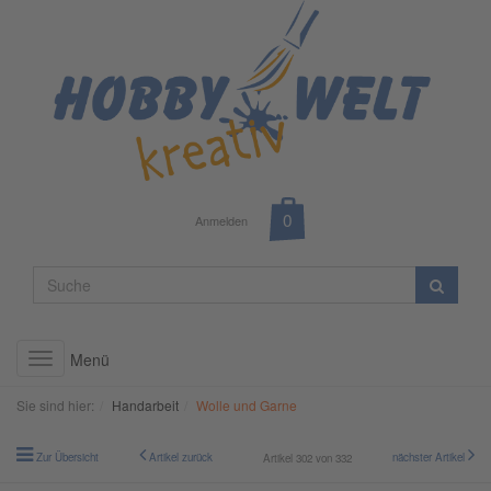
Anmelden
Menü
Toggle
navigation
Sie sind hier:
Handarbeit
Wolle und Garne
Zur Übersicht
Artikel zurück
nächster Artikel
Artikel 302 von 332