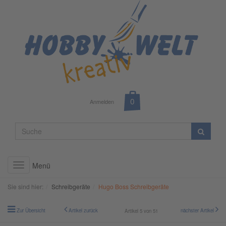
Anmelden
Menü
Toggle
navigation
Sie sind hier:
Schreibgeräte
Hugo Boss Schreibgeräte
Zur Übersicht
Artikel zurück
nächster Artikel
Artikel 5 von 51