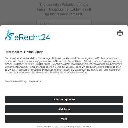
Die neuesten Produkte und die
besten Angebote per E-Mail, damit
Ihr nichts mehr verpasst.
Newsletter
Abonnieren
Facebook
*
inkl. MwSt., zzgl.
Versandkosten
Hobbywelt Kreativ - Ihr Onlineshop rund um das Bastel und
Nähen in Chemnitz