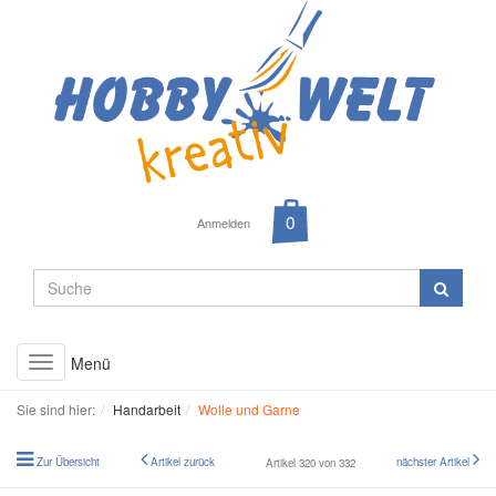
Anmelden
Menü
Toggle
navigation
Sie sind hier:
Handarbeit
Wolle und Garne
Zur Übersicht
Artikel zurück
nächster Artikel
Artikel 320 von 332