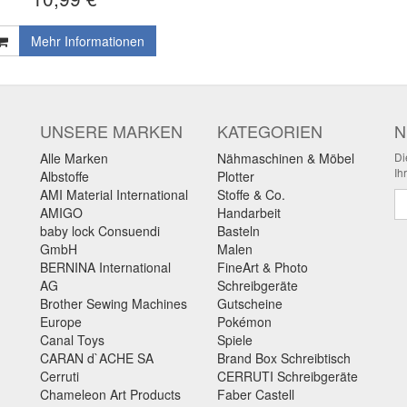
Mehr Informationen
UNSERE MARKEN
KATEGORIEN
N
Alle Marken
Nähmaschinen & Möbel
Di
Ih
Albstoffe
Plotter
AMI Material International
Stoffe & Co.
Ne
AMIGO
Handarbeit
baby lock Consuendi
Basteln
GmbH
Malen
BERNINA International
FineArt & Photo
AG
Schreibgeräte
Brother Sewing Machines
Gutscheine
Europe
Pokémon
Canal Toys
Spiele
CARAN d`ACHE SA
Brand Box Schreibtisch
Cerruti
CERRUTI Schreibgeräte
Chameleon Art Products
Faber Castell