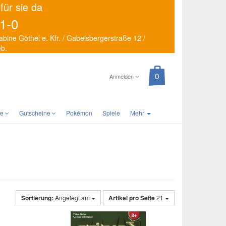
 für sie da
1-0
abine Göthel e. Kfr. / Gabelsbergerstraße 12 /
eb.
Anmelden
te
Gutscheine
Pokémon
Spiele
Mehr
Sortierung:
Angelegt am
Artikel pro Seite
21