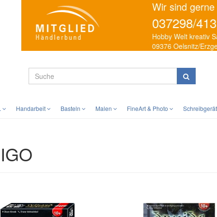
Wir sind gerne
037298/413
Hobby Welt kreativ S
09376 Oelsnitz/Erzg
.
Handarbeit
Basteln
Malen
FineArt & Photo
Schreibgerä
IGO