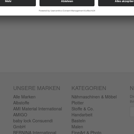
UNSERE MARKEN
KATEGORIEN
N
Alle Marken
Nähmaschinen & Möbel
Di
Ih
Albstoffe
Plotter
AMI Material International
Stoffe & Co.
Ne
AMIGO
Handarbeit
baby lock Consuendi
Basteln
GmbH
Malen
BERNINA International
FineArt & Photo