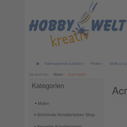
Nähmaschinen & Möbel
Plotter
Stoffe & Co
Sie sind hier:
Malen
Acryl malen
Kategorien
Acr
Malen
Schmincke Künstlerfarben Shop
Sennelier Künstlerfarben