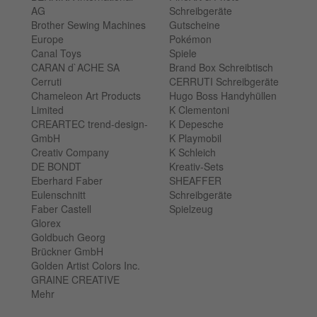
AG
Schreibgeräte
Brother Sewing Machines
Gutscheine
Europe
Pokémon
Canal Toys
Spiele
CARAN d`ACHE SA
Brand Box Schreibtisch
Cerruti
CERRUTI Schreibgeräte
Chameleon Art Products
Hugo Boss Handyhüllen
Limited
K Clementoni
CREARTEC trend-design-
K Depesche
GmbH
K Playmobil
Creativ Company
K Schleich
DE BONDT
Kreativ-Sets
Eberhard Faber
SHEAFFER
Eulenschnitt
Schreibgeräte
Faber Castell
Spielzeug
Glorex
Goldbuch Georg
Brückner GmbH
Golden Artist Colors Inc.
GRAINE CREATIVE
Mehr