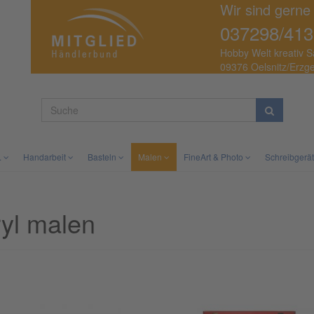
Wir sind gerne
037298/413
Hobby Welt kreativ S
09376 Oelsnitz/Erzg
.
Handarbeit
Basteln
Malen
FineArt & Photo
Schreibgerä
yl malen