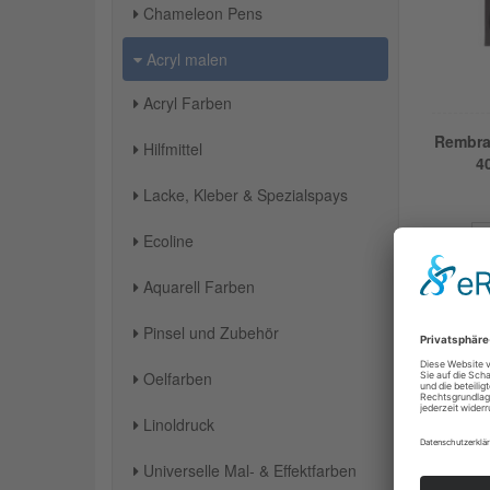
Chameleon Pens
Acryl malen
Acryl Farben
Rembra
Hilfmittel
4
Lacke, Kleber & Spezialspays
Ecoline
Aquarell Farben
Pinsel und Zubehör
Oelfarben
Linoldruck
Universelle Mal- & Effektfarben