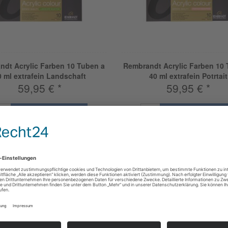
ndt Acrylic Farben 10 Tuben a
Rembrandt Acrylic Farben 10 
0 ml extrafein Landschaft
40 ml extrafein Potrtait
59,95 € *
59,95 € *
Mehr Informationen
Mehr Informatione