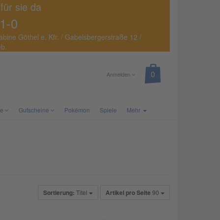
 für sie da
1-0
abine Göthel e. Kfr. / Gabelsbergerstraße 12 /
eb.
Anmelden
te
Gutscheine
Pokémon
Spiele
Mehr
Sortierung:
Titel
Artikel pro Seite
90