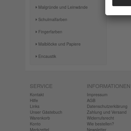
Malgründe und Leinwände
Schulmalfarben
Fingerfarben
Malblöcke und Papiere
Encaustik
SERVICE
INFORMATIONEN
Kontakt
Impressum
Hilfe
AGB
Links
Datenschutzerklärung
Unser Gästebuch
Zahlung und Versand
Warenkorb
Widerrufsrecht
Konto
Wie bestellen?
Merkzettel
Newsletter