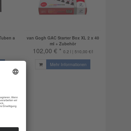
Tuben a
van Gogh GAC Starter Box XL 2 x 40
ml + Zubehör
102,00 € *
0.2 l | 510,00 €/l
n
Mehr Informationen