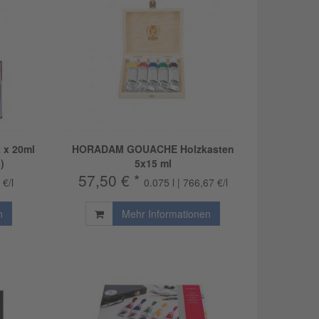
 x 20ml
HORADAM GOUACHE Holzkasten
)
5x15 ml
57,50 € *
 €/l
0.075 l | 766,67 €/l
n
Mehr Informationen