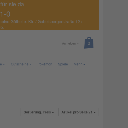
 für sie da
1-0
abine Göthel e. Kfr. / Gabelsbergerstraße 12 /
eb.
Anmelden
te
Gutscheine
Pokémon
Spiele
Mehr
Sortierung:
Preis
Artikel pro Seite
21