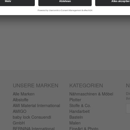
UNSERE MARKEN
KATEGORIEN
N
Alle Marken
Nähmaschinen & Möbel
Di
Ih
Albstoffe
Plotter
AMI Material International
Stoffe & Co.
Ne
AMIGO
Handarbeit
baby lock Consuendi
Basteln
GmbH
Malen
BERNINA International
FineArt & Photo