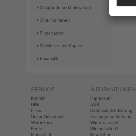
Malgründe und Leinwände
Schulmalfarben
Fingerfarben
Malblöcke und Papiere
Encaustik
SERVICE
INFORMATIONEN
Kontakt
Impressum
Hilfe
AGB
Links
Datenschutzerklärung
Unser Gästebuch
Zahlung und Versand
Warenkorb
Widerrufsrecht
Konto
Wie bestellen?
Merkzettel
Newsletter