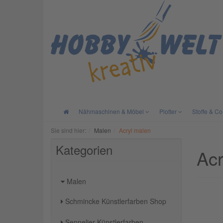
Nähmaschinen & Möbel
Plotter
Stoffe & Co
Sie sind hier:
Malen
Acryl malen
Kategorien
Acr
Malen
Schmincke Künstlerfarben Shop
Sennelier Künstlerfarben