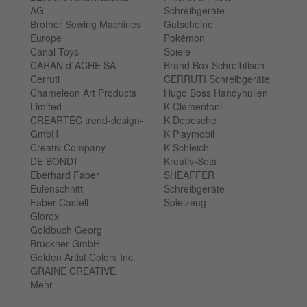
AG
Schreibgeräte
Brother Sewing Machines
Gutscheine
Europe
Pokémon
Canal Toys
Spiele
CARAN d`ACHE SA
Brand Box Schreibtisch
Cerruti
CERRUTI Schreibgeräte
Chameleon Art Products
Hugo Boss Handyhüllen
Limited
K Clementoni
CREARTEC trend-design-
K Depesche
GmbH
K Playmobil
Creativ Company
K Schleich
DE BONDT
Kreativ-Sets
Eberhard Faber
SHEAFFER
Eulenschnitt
Schreibgeräte
Faber Castell
Spielzeug
Glorex
Goldbuch Georg
Brückner GmbH
Golden Artist Colors Inc.
GRAINE CREATIVE
Mehr