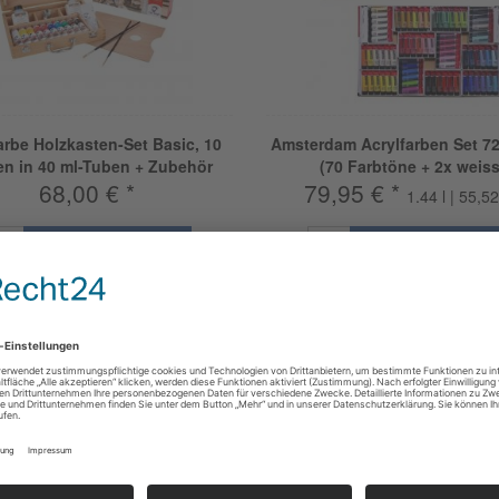
arbe Holzkasten-Set Basic, 10
Amsterdam Acrylfarben Set 72
en in 40 ml-Tuben + Zubehör
(70 Farbtöne + 2x weiss
68,00 € *
79,95 € *
1.44 l | 55,52
Mehr Informationen
Mehr Informatione