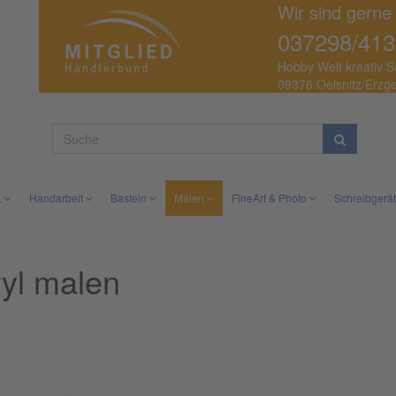
Wir sind gerne
037298/413
Hobby Welt kreativ S
09376 Oelsnitz/Erzg
.
Handarbeit
Basteln
Malen
FineArt & Photo
Schreibgerä
yl malen