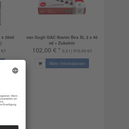
 x 20ml
van Gogh GAC Starter Box XL 2 x 40
)
ml + Zubehör
102,00 € *
 €/l
0.2 l | 510,00 €/l
n
Mehr Informationen