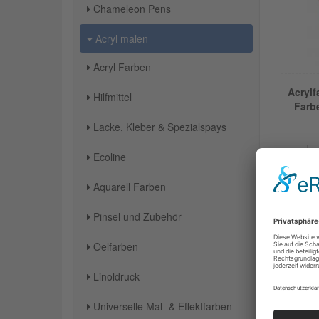
Chameleon Pens
Acryl malen
Acryl Farben
Acrylf
Hilfmittel
Farb
Lacke, Kleber & Spezialspays
Ecoline
Aquarell Farben
Pinsel und Zubehör
Oelfarben
Linoldruck
Universelle Mal- & Effektfarben